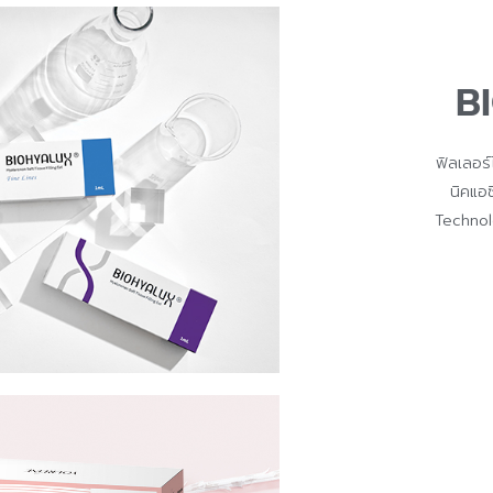
B
ฟิลเลอร์
นิคแอซ
Technolo