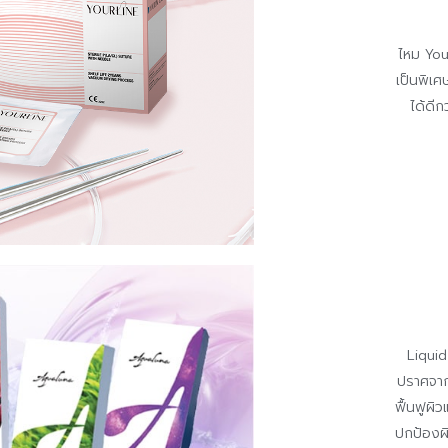
ไหม You
เป็นพิเศ
ได้ดี
Liqui
ปราศจากส
ฟื้นฟูผิ
ปกป้องผิ