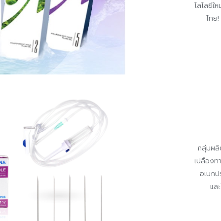
โลโลยีใ
ไทย!
กลุ่มผล
เปลืองท
อเนกปร
และ