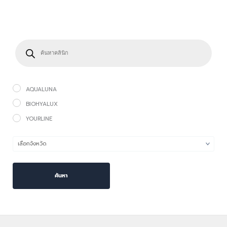
P
r
o
d
u
c
t
s
s
e
a
AQUALUNA
r
c
h
BIOHYALUX
YOURLINE
ค้นหา